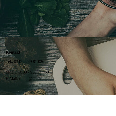
Kontakt
Tel.: 0345 - 249 81 026
Mobil.: 0160 - 938 71 460
E-Mail: rlueth@hotmail.de
Ihr Weg in Das Lokal
Regensburger Str. 63
06132 Halle - Osendorf